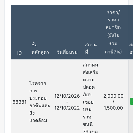
ราคา/
ราคา
สมาชิก
(ยังไม่
รวม
ชื่อ
สถาน
ส
ภาษี7%)
หลักสูตร
วันที่อบรม
ที่
อ
ID
สมาคม
ส่งเสริม
ความ
โรคจาก
ปลอด
การ
ภัยฯ
12/10/2026
2,000.00
ประกอบ
68381
-
(ซอย
/
อาชีพและ
12/10/2022
1,500.00
บรม
สิ่ง
ราช
แวดล้อม
ชนนี
79 เขต